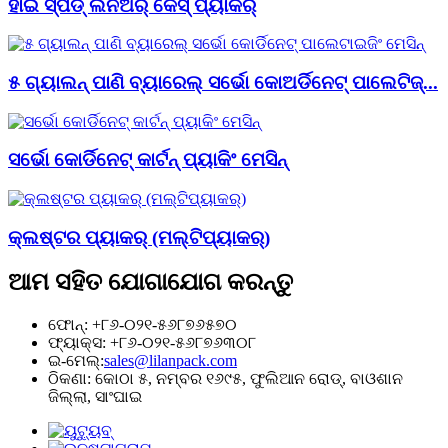
ହାଇ ସ୍ପିଡ୍ ଲିନିଅର୍ କେସ୍ ପ୍ୟାକର୍
୫ ଗ୍ୟାଲନ୍ ପାଣି ବ୍ୟାରେଲ୍ ସର୍ଭୋ କୋଅର୍ଡିନେଟ୍ ପାଲେଟିଜ୍...
ସର୍ଭୋ କୋର୍ଡିନେଟ୍ କାର୍ଟନ୍ ପ୍ୟାକିଂ ମେସିନ୍
କ୍ଲଷ୍ଟର ପ୍ୟାକର୍ (ମଲ୍ଟିପ୍ୟାକର୍)
ଆମ ସହିତ ଯୋଗାଯୋଗ କରନ୍ତୁ
ଫୋନ୍: +୮୬-୦୨୧-୫୬୮୭୬୫୭୦
ଫ୍ୟାକ୍ସ: +୮୬-୦୨୧-୫୬୮୭୬୩୦୮
ଇ-ମେଲ୍:
sales@lilanpack.com
ଠିକଣା: କୋଠା ୫, ନମ୍ବର ୧୬୯୫, ଫୁଲିଆନ ରୋଡ୍, ବାଓଶାନ
ଜିଲ୍ଲା, ସାଂଘାଇ