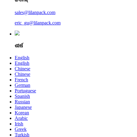
ଇ-ମେଲ୍
sales@lilanpack.com
eric_gu@lilanpack.com
ଶୀର୍ଷ
English
English
Chinese
Chinese
French
German
Portuguese
Spanish
Russian
Japanese
Korean
Arabic
Irish
Greek
Turkish