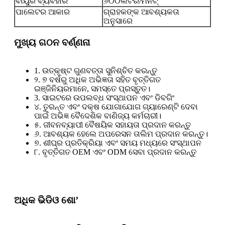
ବାୟୁର ବ୍ୟବହାର
୬୦୦ଲିଟର/ମିନିଟ୍
ପାଲେଟର ଆକାର
ଗ୍ରାହକଙ୍କ ଆବଶ୍ୟକତା
ଅନୁସାରେ
ମୁଖ୍ୟ ଗଠନ ବର୍ଣ୍ଣନା
1. ଉତ୍କୃଷ୍ଟ ଗୁଣବତ୍ତା ସୁନିଶ୍ଚିତ କରନ୍ତୁ
୨. ୭ ବର୍ଷରୁ ଅଧିକ ଅଭିଜ୍ଞତା ସହିତ ବୃତ୍ତିଗତ
ଇଞ୍ଜିନିୟରମାନେ, ସମସ୍ତେ ପ୍ରସ୍ତୁତ।
3. ସାଇଟରେ ଉପଲବ୍ଧ ସଂସ୍ଥାପନ ଏବଂ ଡିବଗିଂ
୪. ତୁରନ୍ତ ଏବଂ ଦକ୍ଷ ଯୋଗାଯୋଗ ଗ୍ୟାରେଣ୍ଟି ଦେବା
ପାଇଁ ଅଭିଜ୍ଞ ବୈଦେଶିକ ବାଣିଜ୍ୟ କର୍ମଚାରୀ।
୫. ଜୀବନବ୍ୟାପୀ ବୈଷୟିକ ସହାୟତା ପ୍ରଦାନ କରନ୍ତୁ
୬. ଆବଶ୍ୟକ ହେଲେ ଅପରେସନ ତାଲିମ ପ୍ରଦାନ କରନ୍ତୁ।
୭. ଶୀଘ୍ର ପ୍ରତିକ୍ରିୟା ଏବଂ ସମୟ ମଧ୍ୟରେ ସଂସ୍ଥାପନ
୮. ବୃତ୍ତିଗତ OEM ଏବଂ ODM ସେବା ପ୍ରଦାନ କରନ୍ତୁ
ଅଧିକ ଭିଡିଓ ଶୋ’