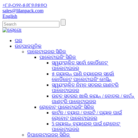
+୮୬-୦୨୧-୫୬୮୭୬୫୭୦
sales@lilanpack.com
English
ଘର
ଉତ୍ପାଦଗୁଡ଼ିକ
ପାଲେଟାଇଜର ସିରିଜ୍
ପାଲେଟାଇଜିଂ ସିରିଜ୍
ସ୍ୱୟଂଚାଳିତ ସର୍ବୋ କୋର୍ଡିନେଟ୍
ପାଲେଟାଇଜର୍
୫ ଗ୍ୟାଲନ୍ ପାଣି ବ୍ୟାରେଲ୍ ସର୍ଭୋ
କୋର୍ଡିନେଟ୍ ପାଲେଟାଇଜିଂ ମେସିନ୍
ସ୍ୱୟଂଚାଳିତ ନିମ୍ନ ସ୍ତରର ଗାଣ୍ଟ୍ରି
ପାଲେଟାଇଜର
ଉଚ୍ଚ ସ୍ତରର ଖାଲି କ୍ୟାନ୍ / ବୋତଲ / କାର୍ଟନ୍
ଗାଣ୍ଟ୍ରି ପାଲେଟାଇଜର
ରୋବୋଟ୍ ପାଲେଟାଇଜିଂ ସିରିଜ୍
କାର୍ଟନ / ବ୍ୟାଗ / ବାଲଟି / ପ୍ୟାକ୍ ପାଇଁ
ରୋବୋଟ୍ ପାଲେଟାଇଜର
5 ଗ୍ୟାଲନ୍ ବ୍ୟାରେଲ୍ ପାଇଁ ରୋବୋଟ୍
ପାଲେଟାଇଜର
ଡିପାଲେଟାଇଜର୍ ସିରିଜ୍