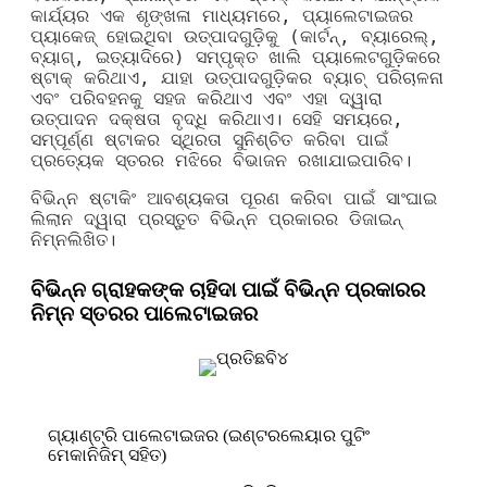
କାର୍ଯ୍ୟର ଏକ ଶୃଙ୍ଖଳା ମାଧ୍ୟମରେ, ପ୍ୟାଲେଟାଇଜର
ପ୍ୟାକେଜ୍ ହୋଇଥିବା ଉତ୍ପାଦଗୁଡ଼ିକୁ (କାର୍ଟନ୍, ବ୍ୟାରେଲ୍,
ବ୍ୟାଗ୍, ଇତ୍ୟାଦିରେ) ସମ୍ପୃକ୍ତ ଖାଲି ପ୍ୟାଲେଟଗୁଡ଼ିକରେ
ଷ୍ଟାକ୍ କରିଥାଏ, ଯାହା ଉତ୍ପାଦଗୁଡ଼ିକର ବ୍ୟାଚ୍ ପରିଚାଳନା
ଏବଂ ପରିବହନକୁ ସହଜ କରିଥାଏ ଏବଂ ଏହା ଦ୍ୱାରା
ଉତ୍ପାଦନ ଦକ୍ଷତା ବୃଦ୍ଧି କରିଥାଏ। ସେହି ସମୟରେ,
ସମ୍ପୂର୍ଣ୍ଣ ଷ୍ଟାକର ସ୍ଥିରତା ସୁନିଶ୍ଚିତ କରିବା ପାଇଁ
ପ୍ରତ୍ୟେକ ସ୍ତରର ମଝିରେ ବିଭାଜନ ରଖାଯାଇପାରିବ।
ବିଭିନ୍ନ ଷ୍ଟାକିଂ ଆବଶ୍ୟକତା ପୂରଣ କରିବା ପାଇଁ ସାଂଘାଇ
ଲିଲାନ ଦ୍ୱାରା ପ୍ରସ୍ତୁତ ବିଭିନ୍ନ ପ୍ରକାରର ଡିଜାଇନ୍
ନିମ୍ନଲିଖିତ।
ବିଭିନ୍ନ ଗ୍ରାହକଙ୍କ ଚାହିଦା ପାଇଁ ବିଭିନ୍ନ ପ୍ରକାରର
ନିମ୍ନ ସ୍ତରର ପାଲେଟାଇଜର
ଗ୍ୟାଣ୍ଟ୍ରି ପାଲେଟାଇଜର (ଇଣ୍ଟରଲେୟାର ପୁଟିଂ
ମେକାନିଜିମ୍ ସହିତ)