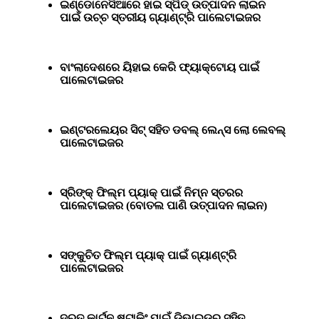
ଇଣ୍ଡୋନେସିଆରେ ହାଇ ସ୍ପିଡ୍ ଉତ୍ପାଦନ ଲାଇନ
ପାଇଁ ଉଚ୍ଚ ସ୍ତରୀୟ ଗ୍ୟାଣ୍ଟ୍ରି ପାଲେଟାଇଜର
ବାଂଲାଦେଶରେ ୟିହାଇ କେରି ଫ୍ୟାକ୍ଟୋୟ ପାଇଁ
ପାଲେଟାଇଜର
ଇଣ୍ଟରଲେୟର ସିଟ୍ ସହିତ ଡବଲ୍ ଲେନ୍ସ ଲୋ ଲେବଲ୍
ପାଲେଟାଇଜର
ସ୍ରିଙ୍କ୍ ଫିଲ୍ମ ପ୍ୟାକ୍ ପାଇଁ ନିମ୍ନ ସ୍ତରର
ପାଲେଟାଇଜର (ବୋତଲ ପାଣି ଉତ୍ପାଦନ ଲାଇନ)
ସଙ୍କୁଚିତ ଫିଲ୍ମ ପ୍ୟାକ୍ ପାଇଁ ଗ୍ୟାଣ୍ଟ୍ରି
ପାଲେଟାଇଜର
ଦ୍ରୁତ କାର୍ଟୁନ ଷ୍ଟାକିଂ ପାଇଁ ଡିଭାଇଡର୍ ସହିତ