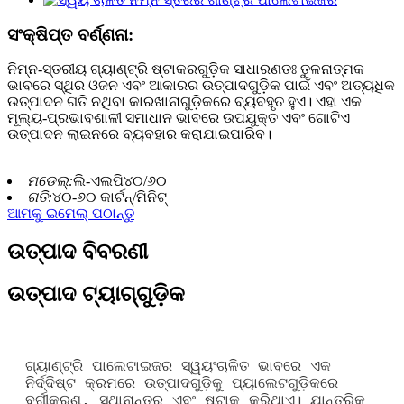
ସଂକ୍ଷିପ୍ତ ବର୍ଣ୍ଣନା:
ନିମ୍ନ-ସ୍ତରୀୟ ଗ୍ୟାଣ୍ଟ୍ରି ଷ୍ଟାକରଗୁଡ଼ିକ ସାଧାରଣତଃ ତୁଳନାତ୍ମକ
ଭାବରେ ସ୍ଥିର ଓଜନ ଏବଂ ଆକାରର ଉତ୍ପାଦଗୁଡ଼ିକ ପାଇଁ ଏବଂ ଅତ୍ୟଧିକ
ଉତ୍ପାଦନ ଗତି ନଥିବା କାରଖାନାଗୁଡ଼ିକରେ ବ୍ୟବହୃତ ହୁଏ। ଏହା ଏକ
ମୂଲ୍ୟ-ପ୍ରଭାବଶାଳୀ ସମାଧାନ ଭାବରେ ଉପଯୁକ୍ତ ଏବଂ ଗୋଟିଏ
ଉତ୍ପାଦନ ଲାଇନରେ ବ୍ୟବହାର କରାଯାଇପାରିବ।
ମଡେଲ୍:
ଲି-ଏଲପି୪୦/୬୦
ଗତି:
୪୦-୬୦ କାର୍ଟନ୍/ମିନିଟ୍
ଆମକୁ ଇମେଲ୍ ପଠାନ୍ତୁ
ଉତ୍ପାଦ ବିବରଣୀ
ଉତ୍ପାଦ ଟ୍ୟାଗ୍‌ଗୁଡ଼ିକ
ଗ୍ୟାଣ୍ଟ୍ରି ପାଲେଟାଇଜର ସ୍ୱୟଂଚାଳିତ ଭାବରେ ଏକ
ନିର୍ଦ୍ଦିଷ୍ଟ କ୍ରମରେ ଉତ୍ପାଦଗୁଡ଼ିକୁ ପ୍ୟାଲେଟଗୁଡ଼ିକରେ
ବର୍ଗୀକରଣ, ସ୍ଥାନାନ୍ତର ଏବଂ ଷ୍ଟାକ୍ କରିଥାଏ। ଯାନ୍ତ୍ରିକ