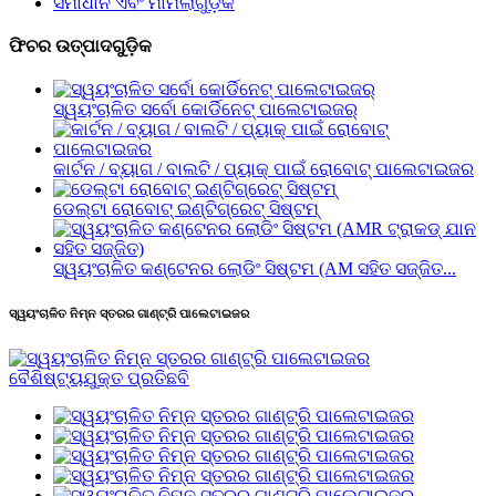
ସମାଧାନ ଏବଂ ମାମଲାଗୁଡ଼ିକ
ଫିଚର ଉତ୍ପାଦଗୁଡ଼ିକ
ସ୍ୱୟଂଚାଳିତ ସର୍ବୋ କୋର୍ଡିନେଟ୍ ପାଲେଟାଇଜର୍
କାର୍ଟନ / ବ୍ୟାଗ / ବାଲଟି / ପ୍ୟାକ୍ ପାଇଁ ରୋବୋଟ୍ ପାଲେଟାଇଜର
ଡେଲ୍ଟା ରୋବୋଟ୍ ଇଣ୍ଟିଗ୍ରେଟ୍ ସିଷ୍ଟମ୍
ସ୍ୱୟଂଚାଳିତ କଣ୍ଟେନର ଲୋଡିଂ ସିଷ୍ଟମ (AM ସହିତ ସଜ୍ଜିତ...
ସ୍ୱୟଂଚାଳିତ ନିମ୍ନ ସ୍ତରର ଗାଣ୍ଟ୍ରି ପାଲେଟାଇଜର