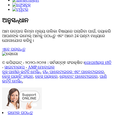
ଅନୁସନ୍ଧାନ
ଆମ ଉତ୍ପାଦ କିମ୍ବା ମୂଲ୍ୟ ତାଲିକା ବିଷୟରେ ପଚାରିବା ପାଇଁ, ଦୟାକରି
ଆପଣଙ୍କ ଇମେଲ୍ ଆମକୁ ପଠାନ୍ତୁ ଏବଂ ଆମେ 24 ଘଣ୍ଟା ମଧ୍ୟରେ
ଯୋଗାଯୋଗ କରିବୁ।
ଏବେ ପଚାରନ୍ତୁ
© କପିରାଇଟ୍ - ୨୦୨୦-୨୦୨୫ : ସର୍ବସତ୍ତ୍ଵ ସଂରକ୍ଷିତ।
ଗୋପନୀୟତା ନୀତି
-
ସାଇଟମ୍ୟାପ୍
-
AMP ମୋବାଇଲ୍
ଜୁସ୍ ପାନୀୟ ଭର୍ତ୍ତି ମେସିନ୍
,
ଚୀନ୍ ପାଲେଟାଇଜର ଏବଂ ପାଲେଟାଇଜର
,
କେସ୍ ପ୍ୟାକିଂ ଲାଇନ
,
କେସ୍ ପ୍ୟାକର୍
,
ରୋବୋଟ୍ ପାଲେଟାଇଜର୍
,
ପାଣି
ଭର୍ତ୍ତି ମେସିନ୍
,
ଇମେଲ୍ ପଠାନ୍ତୁ