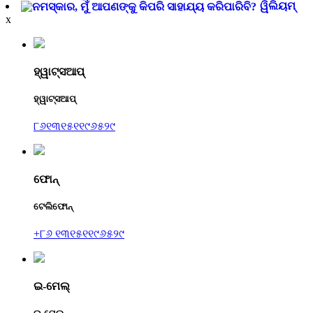
ୱିଲିୟମ୍
x
ହ୍ୱାଟ୍ସଆପ୍
ହ୍ୱାଟ୍ସଆପ୍
୮୬୧୩୧୫୧୧୯୬୫୨୯
ଫୋନ୍
ଟେଲିଫୋନ୍
+୮୬ ୧୩୧୫୧୧୯୬୫୨୯
ଇ-ମେଲ୍