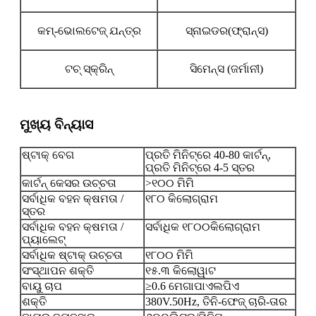
କମ୍-ଭୋଲଟେଜ୍ ଯନ୍ତ୍ର
ସ୍ନାଇଡର(ଫ୍ରାନ୍ସ)
ଟଚ୍ ସ୍କ୍ରିନ୍
ସିମେନ୍ସ (ଜର୍ମାନୀ)
ମୁଖ୍ୟ ବିନ୍ୟାସ
ଷ୍ଟାକ୍ ବେଗ
ପ୍ରତି ମିନିଟ୍‌ରେ 40-80 କାର୍ଟନ୍,
ପ୍ରତି ମିନିଟ୍‌ରେ 4-5 ସ୍ତର
କାର୍ଟନ୍ କେସର ଉଚ୍ଚତା
>୧୦୦ ମିମି
ସର୍ବାଧିକ ବହନ କ୍ଷମତା /
୧୮୦ କିଲୋଗ୍ରାମ
ସ୍ତର
ସର୍ବାଧିକ ବହନ କ୍ଷମତା /
ସର୍ବାଧିକ ୧୮୦୦କିଲୋଗ୍ରାମ
ପ୍ୟାଲେଟ୍
ସର୍ବାଧିକ ଷ୍ଟାକ୍ ଉଚ୍ଚତା
୧୮୦୦ ମିମି
ସଂସ୍ଥାପନ ଶକ୍ତି
୧୫.୩ କିଲୋୱାଟ
ବାୟୁ ଚାପ
≥0.6 ମେଗାପାଏଲପିଏ
ଶକ୍ତି
380V.50Hz, ତିନି-ଫେଜ୍ ଚାରି-ତାର