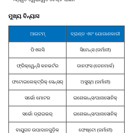
ମୁଖ୍ୟ ବିନ୍ୟାସ
ଆଇଟମ୍‌
ବ୍ରାଣ୍ଡ ଏବଂ ଯୋଗାଣକାରୀ
ପିଏଲସି
ସିମେନ୍ସ (ଜର୍ମାନୀ)
ଫ୍ରିକ୍ୱେନ୍ସି କନଭର୍ଟର
ଡାନଫସ (ଡେନମାର୍କ)
ଫଟୋଇଲେକ୍ଟ୍ରିକ୍ ସେନ୍ସର୍
ଅସୁସ୍ଥ (ଜର୍ମାନୀ)
ସର୍ଭୋ ମୋଟର
ଇନୋଭାନ୍ସ/ପାନାସୋନିକ୍
ସର୍ଭୋ ଡ୍ରାଇଭର୍
ଇନୋଭାନ୍ସ/ପାନାସୋନିକ୍
ବାୟୁଗତ ଉପାଦାନଗୁଡ଼ିକ
ଫେଷ୍ଟୋ (ଜର୍ମାନୀ)