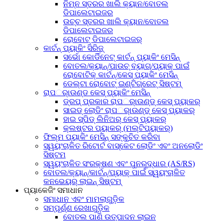
ନିମ୍ନ ସ୍ତରର ଖାଲି କ୍ୟାନ/ବୋତଲ
ଡିପାଲେଟାଇଜର
ଉଚ୍ଚ ସ୍ତରର ଖାଲି କ୍ୟାନ/ବୋତଲ
ଡିପାଲେଟାଇଜର
ରୋବୋଟ୍ ଡିପାଲେଟାଇଜର୍
କାର୍ଟନ୍ ପ୍ୟାକିଂ ସିରିଜ୍
ସର୍ଭୋ କୋର୍ଡିନେଟ୍ କାର୍ଟନ୍ ପ୍ୟାକିଂ ମେସିନ୍
ବୋତଲ/କ୍ୟାନ୍/ପାଉଚ୍ ବ୍ୟାଗ୍/ପ୍ୟାକ୍ ପାଇଁ
ରୋବୋଟିକ୍ କାର୍ଟନ୍/କେସ୍ ପ୍ୟାକିଂ ମେସିନ୍
ଡେଲ୍ଟା ରୋବୋଟ୍ ଇଣ୍ଟିଗ୍ରେଟ୍ ସିଷ୍ଟମ୍
ରାପର୍ାଉଣ୍ଡ କେସ୍ ପ୍ୟାକିଂ ମେସିନ୍
ଡ୍ରପ୍ ପ୍ରକାର ରାପର୍ାଉଣ୍ଡ୍ କେସ୍ ପ୍ୟାକର୍
ସାଇଡ୍ ଲୋଡିଂ ରାପର୍ାଉଣ୍ଡ୍ କେସ୍ ପ୍ୟାକର୍
ହାଇ ସ୍ପିଡ୍ ଲିନିଅର୍ କେସ୍ ପ୍ୟାକର୍
କ୍ଲଷ୍ଟର ପ୍ୟାକର୍ (ମଲ୍ଟିପ୍ୟାକର୍)
ଫିଲ୍ମ ପ୍ୟାକିଂ ମେସିନ୍ ସଙ୍କୁଚିତ କରିବା
ସ୍ୱୟଂଚାଳିତ ରିଟୋର୍ଟ ବାସ୍କେଟ ଲୋଡିଂ ଏବଂ ଅନଲୋଡିଂ
ସିଷ୍ଟମ
ସ୍ୱୟଂଚାଳିତ ସଂରକ୍ଷଣ ଏବଂ ପୁନରୁଦ୍ଧାର (AS/RS)
ବୋତଲ/କ୍ୟାନ୍/କାର୍ଟନ୍/ପ୍ୟାକ୍ ପାଇଁ ସ୍ୱୟଂଚାଳିତ
କନଭେୟର୍ ଲାଇନ୍ ସିଷ୍ଟମ୍
ପ୍ୟାକେଜିଂ ସମାଧାନ
ସମାଧାନ ଏବଂ ମାମଲାଗୁଡ଼ିକ
ସମ୍ପୂର୍ଣ୍ଣ ରେଖାଗୁଡ଼ିକ
ବୋତଲ ପାଣି ଉତ୍ପାଦନ ଲାଇନ